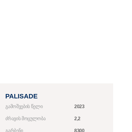
PALISADE
ᲒᲐᲛᲝᲨᲕᲔᲑᲘᲡ ᲬᲔᲚᲘ
2023
ᲫᲠᲐᲕᲘᲡ ᲛᲝᲪᲣᲚᲝᲑᲐ
2,2
ᲒᲐᲠᲑᲔᲜᲘ
8300