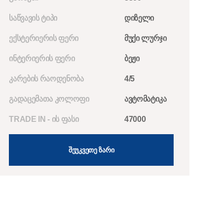
ᲡᲐᲬᲕᲐᲕᲘᲡ ᲢᲘᲞᲘ
ᲓᲘᲖᲔᲚᲘ
ᲔᲥᲡᲢᲔᲠᲘᲔᲠᲘᲡ ᲤᲔᲠᲘ
ᲛᲣᲥᲘ ᲚᲣᲠᲯᲘ
ᲘᲜᲢᲔᲠᲘᲔᲠᲘᲡ ᲤᲔᲠᲘ
ᲑᲔᲟᲘ
ᲙᲐᲠᲔᲑᲘᲡ ᲠᲐᲝᲓᲔᲜᲝᲑᲐ
4/5
ᲒᲐᲓᲐᲪᲔᲛᲐᲗᲐ ᲙᲝᲚᲝᲤᲘ
ᲐᲕᲢᲝᲛᲐᲢᲘᲙᲐ
TRADE IN - ᲘᲡ ᲤᲐᲡᲘ
47000
ᲨᲔᲣᲙᲕᲔᲗᲔ ᲖᲐᲠᲘ